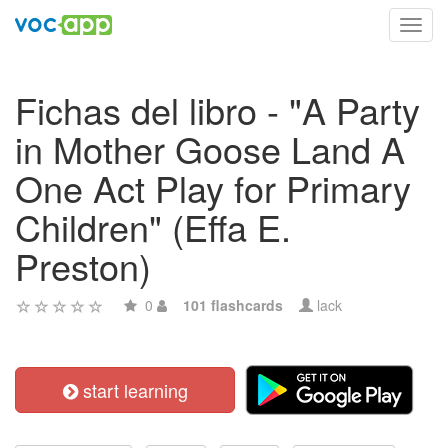
Toggl
navig
Fichas del libro - "A Party
in Mother Goose Land A
One Act Play for Primary
Children" (Effa E.
Preston)
0
101 flashcards
lack
start learning