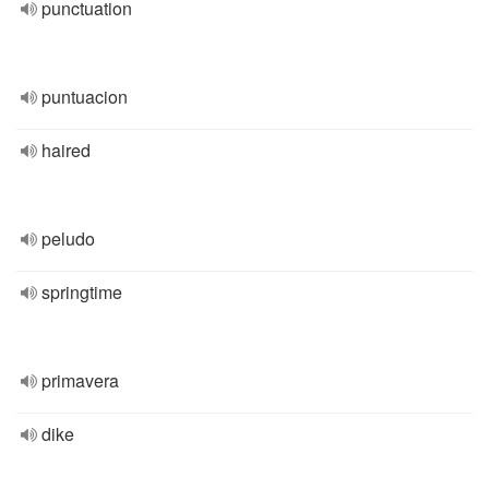
punctuation
puntuacion
haired
peludo
springtime
primavera
dike