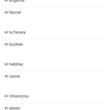
engaños
flannel
la franela
buckles
hebillas
carols
Villancicos
gleam