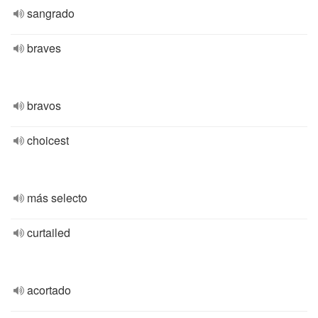
sangrado
braves
bravos
choicest
más selecto
curtailed
acortado