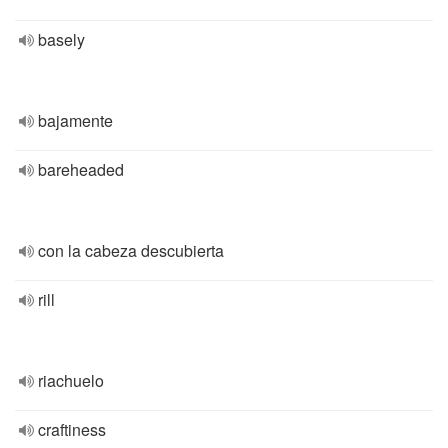
basely
bajamente
bareheaded
con la cabeza descubierta
rill
riachuelo
craftiness