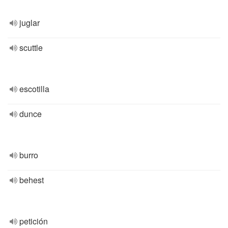
juglar
scuttle
escotilla
dunce
burro
behest
petición