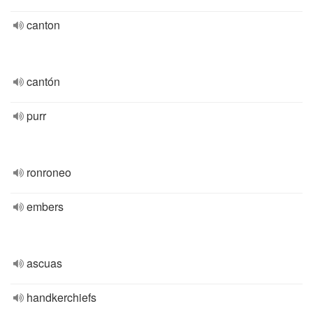
canton
cantón
purr
ronroneo
embers
ascuas
handkerchiefs