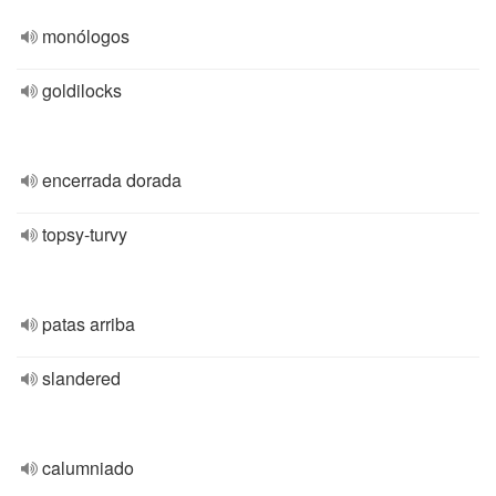
monólogos
goldilocks
encerrada dorada
topsy-turvy
patas arriba
slandered
calumniado