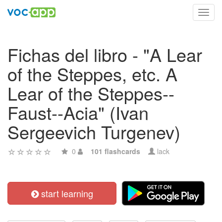
Toggl
navig
Fichas del libro - "A Lear
of the Steppes, etc. A
Lear of the Steppes--
Faust--Acia" (Ivan
Sergeevich Turgenev)
0
101 flashcards
lack
start learning