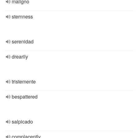
maligno
sternness
serenidad
drearily
tristemente
bespattered
salpicado
complacently