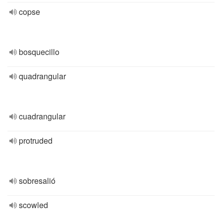
copse
bosquecillo
quadrangular
cuadrangular
protruded
sobresalió
scowled