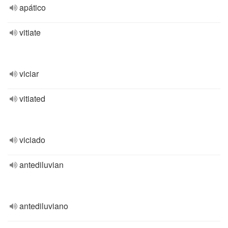
apático
vitiate
viciar
vitiated
viciado
antediluvian
antediluviano