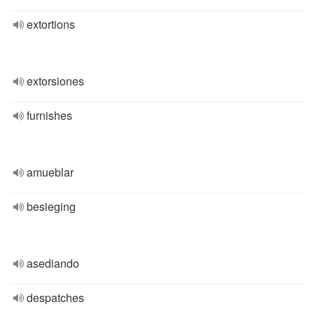
extortions
extorsiones
furnishes
amueblar
besieging
asediando
despatches