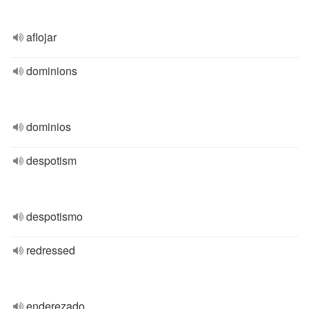
aflojar
dominions
dominios
despotism
despotismo
redressed
enderezado