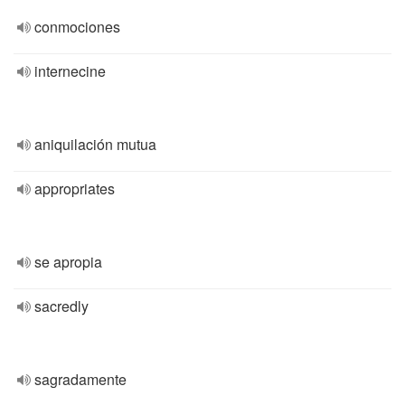
conmociones
internecine
aniquilación mutua
appropriates
se apropia
sacredly
sagradamente