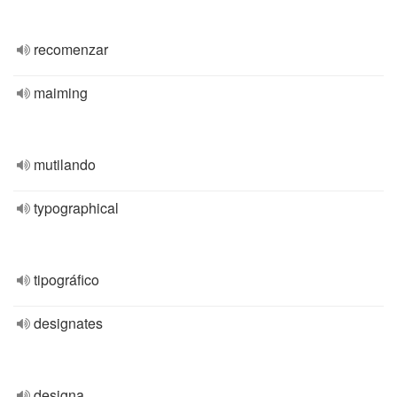
recomenzar
maiming
mutilando
typographical
tipográfico
designates
designa