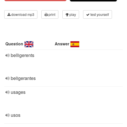
download mp3
print
play
test yourself
Question
Answer
belligerents
beligerantes
usages
usos