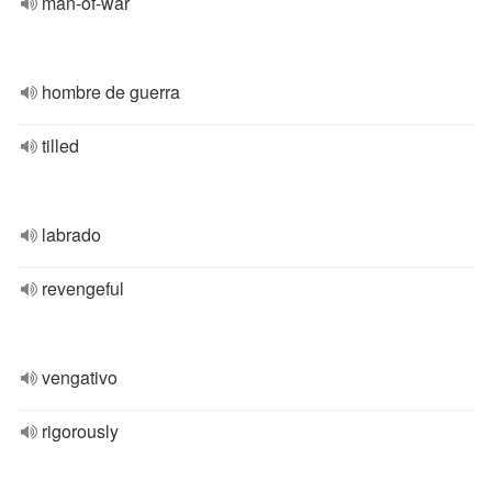
man-of-war
hombre de guerra
tilled
labrado
revengeful
vengativo
rigorously