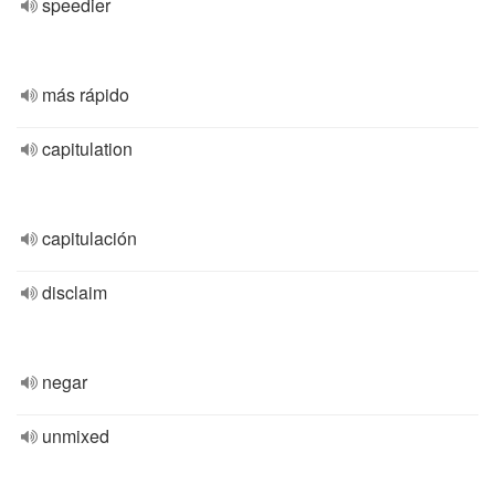
speedier
más rápido
capitulation
capitulación
disclaim
negar
unmixed