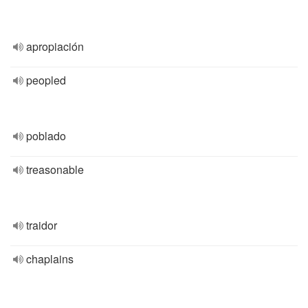
apropiación
peopled
poblado
treasonable
traidor
chaplains