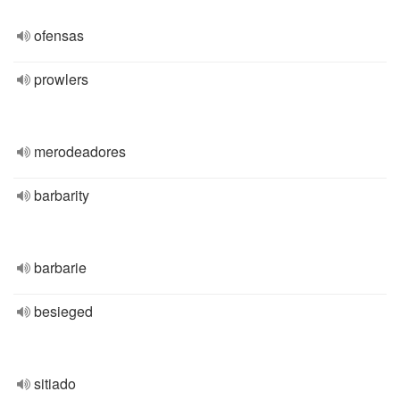
ofensas
prowlers
merodeadores
barbarity
barbarie
besieged
sitiado