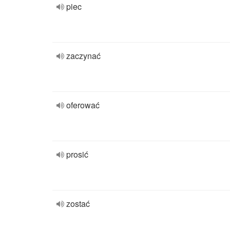
piec
zaczynać
oferować
prosić
zostać