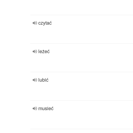
czytać
leżeć
lubić
musieć