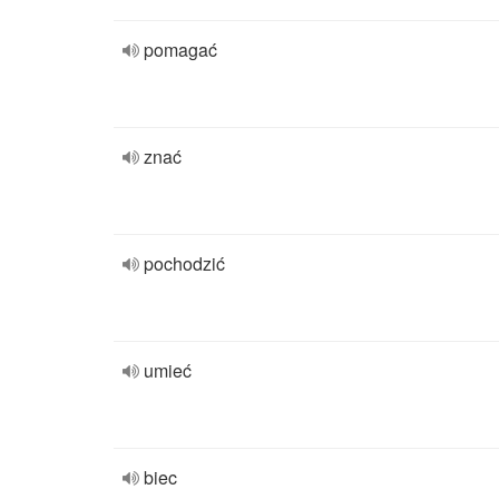
pomagać
znać
pochodzić
umieć
biec