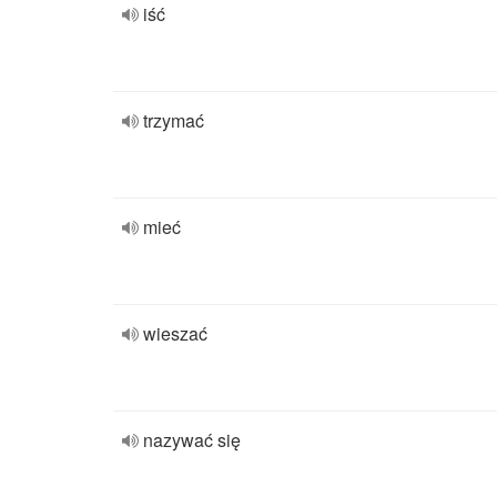
iść
trzymać
mieć
wieszać
nazywać się