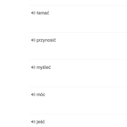
łamać
przynosić
myśleć
móc
jeść