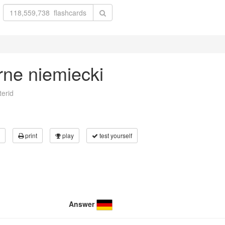
rne niemiecki
erid
print
play
test yourself
Answer