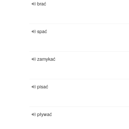
brać
spać
zamykać
pisać
pływać