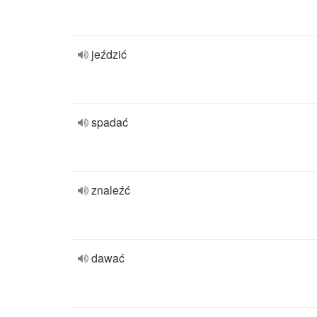
jeździć
spadać
znaleźć
dawać