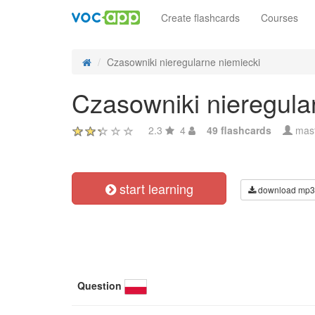
Create flashcards
Courses
Czasowniki nieregularne niemiecki
Czasowniki nieregula
2.3
4
49 flashcards
mast
start learning
download mp3
Question