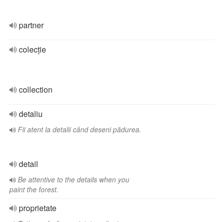
partner
colecție
collection
detaliu
Fii atent la detalii când deseni pădurea.
detail
Be attentive to the details when you
paint the forest.
proprietate