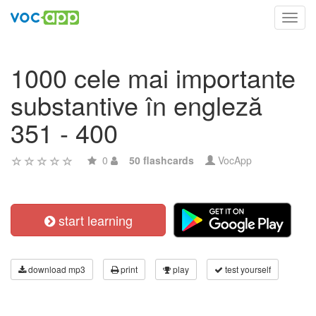
Toggl
navig
1000 cele mai importante
substantive în engleză
351 - 400
0
50 flashcards
VocApp
start learning
download mp3
print
play
test yourself