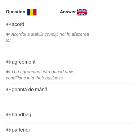
Question
Answer
acord
Acordul a stabilit condiții noi în afacerea
lor.
agreement
The agreement introduced new
conditions into their business.
geantă de mână
handbag
partener