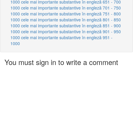
1000 cele mai importante substantive în engleză 651 - 700
1000 cele mai importante substantive în engleză 701 - 750
1000 cele mai importante substantive în engleză 751 - 800
1000 cele mai importante substantive în engleză 801 - 850
1000 cele mai importante substantive în engleză 851 - 900
1000 cele mai importante substantive în engleză 901 - 950
1000 cele mai importante substantive în engleză 951 -
1000
You must sign in to write a comment